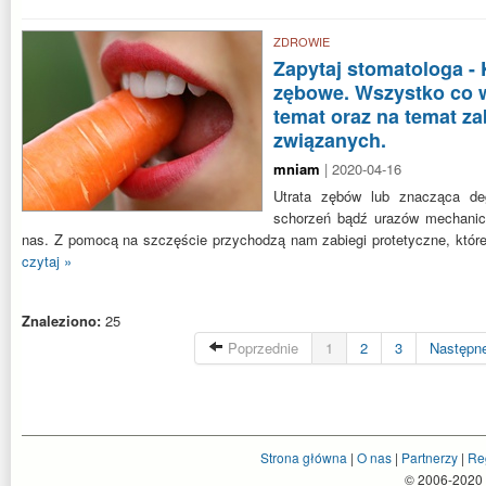
ZDROWIE
Zapytaj stomatologa -
zębowe. Wszystko co w
temat oraz na temat za
związanych.
mniam
| 2020-04-16
Utrata zębów lub znacząca de
schorzeń bądź urazów mechani
nas. Z pomocą na szczęście przychodzą nam zabiegi protetyczne, które
czytaj »
Znaleziono:
25
Poprzednie
1
2
3
Następn
Strona główna
|
O nas
|
Partnerzy
|
Re
© 2006-2020 