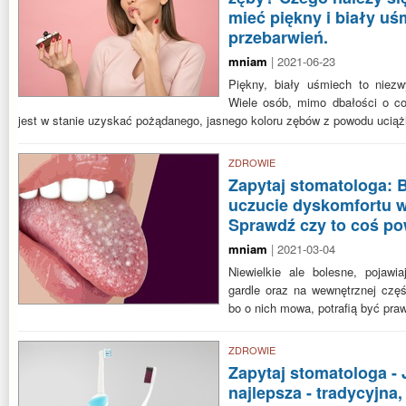
mieć piękny i biały uś
przebarwień.
mniam
| 2021-06-23
Piękny, biały uśmiech to niez
Wiele osób, mimo dbałości o co
jest w stanie uzyskać pożądanego, jasnego koloru zębów z powodu uciąż
ZDROWIE
Zapytaj stomatologa: Bi
uczucie dyskomfortu w
Sprawdź czy to coś p
mniam
| 2021-03-04
Niewielkie ale bolesne, pojawia
gardle oraz na wewnętrznej częś
bo o nich mowa, potrafią być pr
ZDROWIE
Zapytaj stomatologa - 
najlepsza - tradycyjna,