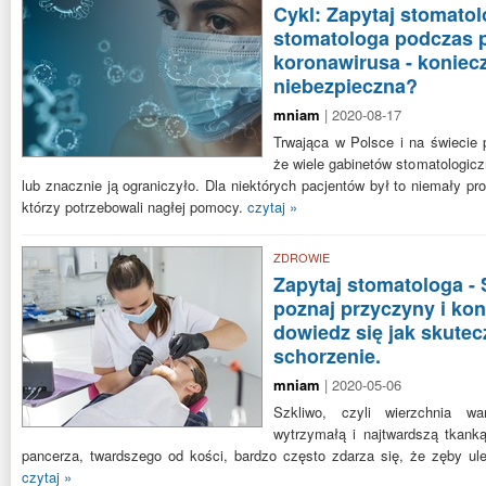
Cykl: Zapytaj stomatol
stomatologa podczas 
koronawirusa - koniec
niebezpieczna?
mniam
| 2020-08-17
Trwająca w Polsce i na świecie 
że wiele gabinetów stomatologicz
lub znacznie ją ograniczyło. Dla niektórych pacjentów był to niemały pr
którzy potrzebowali nagłej pomocy.
czytaj »
ZDROWIE
Zapytaj stomatologa - 
poznaj przyczyny i ko
dowiedz się jak skutec
schorzenie.
mniam
| 2020-05-06
Szkliwo, czyli wierzchnia wa
wytrzymałą i najtwardszą tkank
pancerza, twardszego od kości, bardzo często zdarza się, że zęby uleg
czytaj »