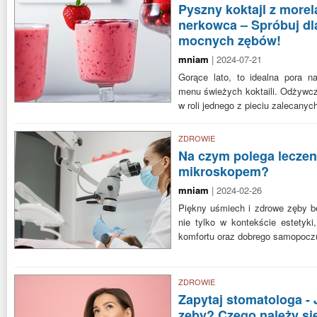
Pyszny koktajl z morel
nerkowca – Spróbuj dl
mocnych zębów!
mniam
| 2024-07-21
Gorące lato, to idealna pora 
menu świeżych koktaili. Odżywcz
w roli jednego z pieciu zalecanyc
ZDROWIE
Na czym polega lecze
mikroskopem?
mniam
| 2024-02-26
Piękny uśmiech i zdrowe zęby b
nie tylko w kontekście estetyki
komfortu oraz dobrego samopocz
ZDROWIE
Zapytaj stomatologa - 
zęby? Czego należy si