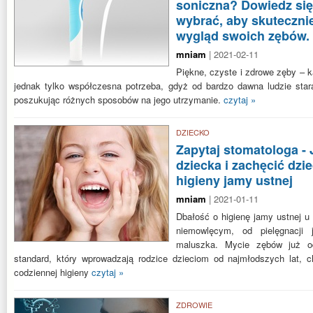
soniczna? Dowiedz się
wybrać, aby skutecznie
wygląd swoich zębów.
mniam
| 2021-02-11
Piękne, czyste i zdrowe zęby – k
jednak tylko współczesna potrzeba, gdyż od bardzo dawna ludzie star
poszukując różnych sposobów na jego utrzymanie.
czytaj »
DZIECKO
Zapytaj stomatologa -
dziecka i zachęcić dzie
higieny jamy ustnej
mniam
| 2021-01-11
Dbałość o higienę jamy ustnej u 
niemowlęcym, od pielęgnacji 
maluszka. Mycie zębów już o
standard, który wprowadzają rodzice dzieciom od najmłodszych lat,
codziennej higieny
czytaj »
ZDROWIE