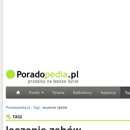
Porady
Pytania
Kalkulatory
Inspiracje
Tag
Poradopedia.pl
›
Tagi
›
leczenie zębów
TAGI
leczenie zębów