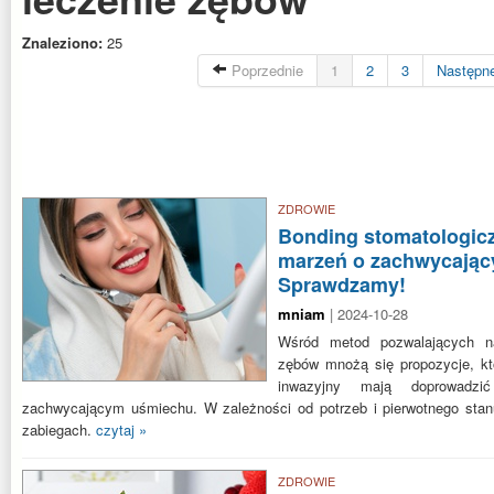
Znaleziono:
25
Poprzednie
1
2
3
Następn
ZDROWIE
Bonding stomatologicz
marzeń o zachwycają
Sprawdzamy!
mniam
| 2024-10-28
Wśród metod pozwalających na
zębów mnożą się propozycje, kt
inwazyjny mają doprowadz
zachwycającym uśmiechu. W zależności od potrzeb i pierwotnego stan
zabiegach.
czytaj »
ZDROWIE