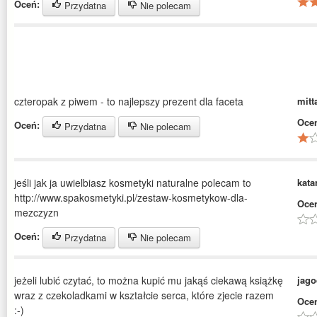
Oceń:
Przydatna
Nie polecam
czteropak z piwem - to najlepszy prezent dla faceta
mitt
Oce
Oceń:
Przydatna
Nie polecam
jeśli jak ja uwielbiasz kosmetyki naturalne polecam to
kata
http://www.spakosmetyki.pl/zestaw-kosmetykow-dla-
Oce
mezczyzn
Oceń:
Przydatna
Nie polecam
jeżeli lubić czytać, to można kupić mu jakąś ciekawą książkę
jag
wraz z czekoladkami w kształcie serca, które zjecie razem
Oce
:-)