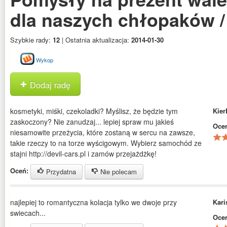
dla naszych chłopaków 
Szybkie rady:
12
| Ostatnia aktualizacja:
2014-01-30
Wykop
Dodaj radę
kosmetyki, miśki, czekoladki? Myślisz, że będzie tym
Kie
zaskoczony? Nie zanudzaj... lepiej spraw mu jakieś
Oce
niesamowite przeżycia, które zostaną w sercu na zawsze,
takie rzeczy to na torze wyścigowym. Wybierz samochód ze
stajni http://devil-cars.pl i zamów przejażdżkę!
Oceń:
Przydatna
Nie polecam
najlepiej to romantyczna kolacja tylko we dwoje przy
Kari
swiecach...
Oce