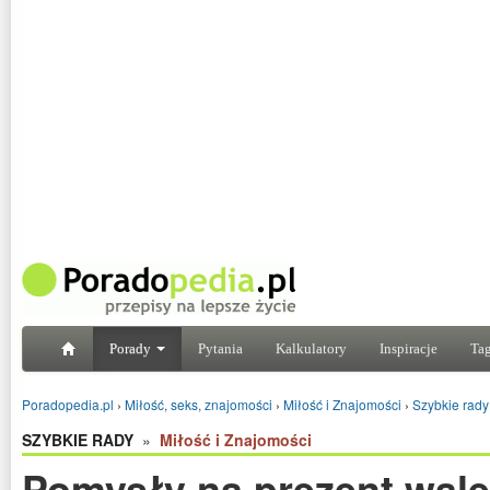
Porady
Pytania
Kalkulatory
Inspiracje
Tag
Poradopedia.pl
›
Miłość, seks, znajomości
›
Miłość i Znajomości
›
Szybkie rady
SZYBKIE RADY
»
Miłość i Znajomości
Pomysły na prezent wal