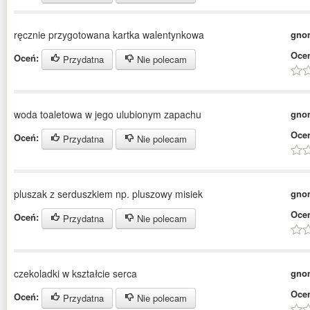
ręcznie przygotowana kartka walentynkowa
gno
Oce
Oceń:
Przydatna
Nie polecam
woda toaletowa w jego ulubionym zapachu
gno
Oce
Oceń:
Przydatna
Nie polecam
pluszak z serduszkiem np. pluszowy misiek
gno
Oce
Oceń:
Przydatna
Nie polecam
czekoladki w kształcie serca
gno
Oce
Oceń:
Przydatna
Nie polecam