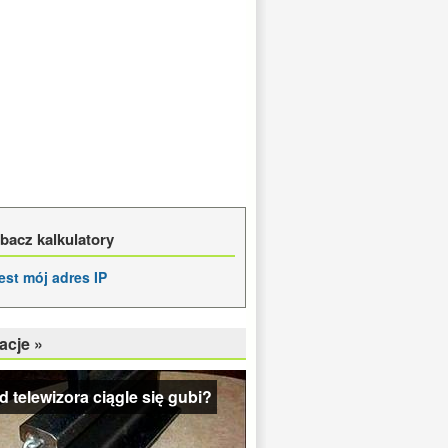
bacz kalkulatory
jest mój adres IP
acje »
od telewizora ciągle się gubi?