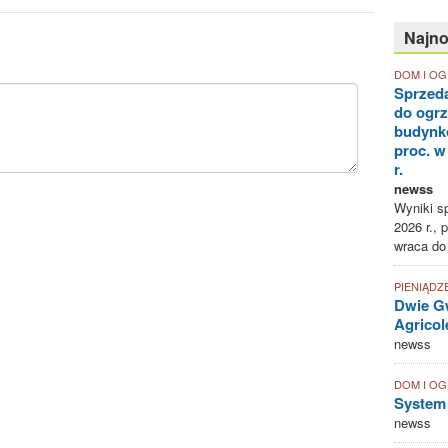
Najn
DOM I O
Sprzed
do ogr
budynk
proc. w
r.
newss
Wyniki sp
2026 r., 
wraca do
PIENIĄDZ
Dwie Gw
Agricol
newss
DOM I O
System
newss