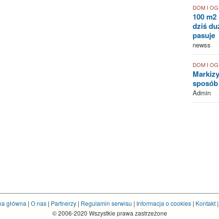
DOM I O
100 m2 
dziś duż
pasuje
newss
DOM I O
Markizy
sposób
Admin
na główna
|
O nas
|
Partnerzy
|
Regulamin serwisu
|
Informacja o cookies
|
Kontakt
© 2006-2020 Wszystkie prawa zastrzeżone