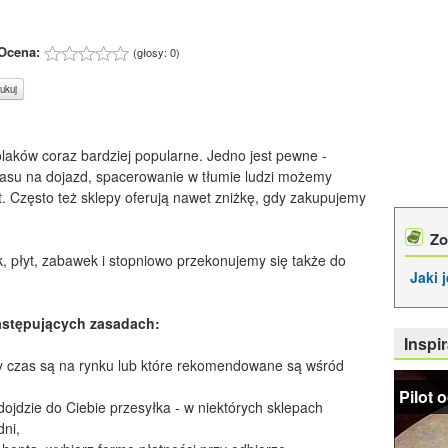
Ocena:
(głosy:
0
)
ukuj
olaków coraz bardziej popularne. Jedno jest pewne -
czasu na dojazd, spacerowanie w tłumie ludzi możemy
t. Często też sklepy oferują nawet zniżkę, gdy zakupujemy
Zo
, płyt, zabawek i stopniowo przekonujemy się także do
Jaki 
następujących zasadach:
Inspir
szy czas są na rynku lub które rekomendowane są wśród
Pilot 
 dojdzie do Ciebie przesyłka - w niektórych sklepach
dni,