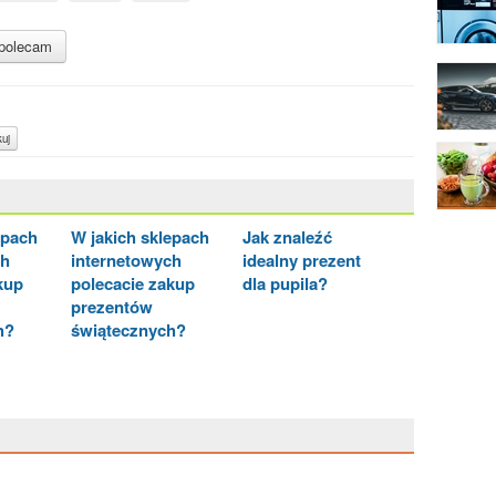
polecam
uj
epach
W jakich sklepach
Jak znaleźć
ch
internetowych
idealny prezent
kup
polecacie zakup
dla pupila?
prezentów
h?
świątecznych?