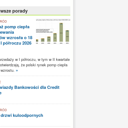
owsze porady
GRÓD
aż pomp ciepła
zewania
ów wzrosła o 18
 I półroczu 2026
rzedaży w I półroczu, w tym w II kwartale
potwierdzają, że polski rynek pomp ciepła
»
 wzrostu.
E
iazdy Bankowości dla Credit
e
GRÓD
 drzwi kuloodpornych