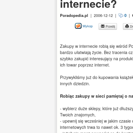
internecie?
Poradopedia.pl
|
2006-12-12
|
0
|
Wykop
Prześlij
Dr
Zakupy w internecie robią się wśród P
bardzo ułatwiają życie. Bez tracenia 
szybko zakupić interesujący na produk
ich towar poprzez internet.
Przywykliśmy już do kupowania książek
innych dziedzin.
Robiąc zakupy w sieci pamiętaj o 
- wybierz duże sklepy, które już dłuż
Twoich znajomych,
- upewnij się wcześniej w jakim czasie
internetowych trwa to nawet ok. 3 tygo