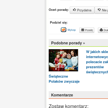
Oceń poradę:
Przydatna
Nie 
Podziel się:
Wykop
Prześlij
Druk
Podobne porady »
W jakich skl
internetowy
polecacie za
prezentów
świątecznyc
Świąteczne
Polaków zwyczaje
Komentarze
Zostaw komentarz: