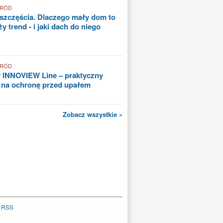
GRÓD
szczęścia. Dlaczego mały dom to
y trend - i jaki dach do niego
GRÓD
 INNOVIEW Line – praktyczny
 na ochronę przed upałem
Zobacz wszystkie »
|
RSS