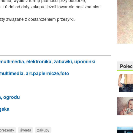
ahenta, wybierz formę płatności przy odbiorze,
 10 dni od daty zakupu, jeżeli towar nie nosi znamion
zty związane z dostarczeniem przesyłki.
, multimedia, elektronika, zabawki, upominki
Pole
 multimedia. art.papiernicze,foto
a, ogrodu
męska
prezenty
święta
zakupy