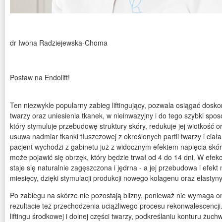
dr Iwona Radziejewska-Choma
Postaw na Endolift!
Ten niezwykle popularny zabieg liftingujący, pozwala osiągać dosk
twarzy oraz uniesienia tkanek, w nieinwazyjny i do tego szybki spos
który stymuluje przebudowę struktury skóry, redukuje jej wiotkość or
usuwa nadmiar tkanki tłuszczowej z określonych partii twarzy i ciał
pacjent wychodzi z gabinetu już z widocznym efektem napięcia skór
może pojawić się obrzęk, który będzie trwał od 4 do 14 dni. W efekc
staje się naturalnie zagęszczona i jędrna - a jej przebudowa i efekt 
miesięcy, dzięki stymulacji produkcji nowego kolagenu oraz elastyny
Po zabiegu na skórze nie pozostają blizny, ponieważ nie wymaga on
rezultacie też przechodzenia uciążliwego procesu rekonwalescencji.
liftingu środkowej i dolnej części twarzy, podkreślaniu konturu żuchw