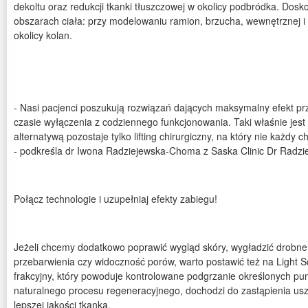
dekoltu oraz redukcji tkanki tłuszczowej w okolicy podbródka. Dos
obszarach ciała: przy modelowaniu ramion, brzucha, wewnętrznej i 
okolicy kolan.
- Nasi pacjenci poszukują rozwiązań dających maksymalny efekt pr
czasie wyłączenia z codziennego funkcjonowania. Taki właśnie jest 
alternatywą pozostaje tylko lifting chirurgiczny, na który nie każdy 
- podkreśla dr Iwona Radziejewska-Choma z Saska Clinic Dr Radzi
Połącz technologie i uzupełniaj efekty zabiegu!
Jeżeli chcemy dodatkowo poprawić wygląd skóry, wygładzić drobne
przebarwienia czy widoczność porów, warto postawić też na Light Sc
frakcyjny, który powoduje kontrolowane podgrzanie określonych pu
naturalnego procesu regeneracyjnego, dochodzi do zastąpienia usz
lepszej jakości tkanką.