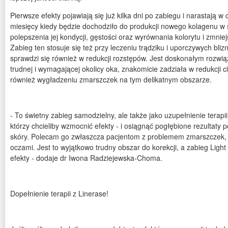
Pierwsze efekty pojawiają się już kilka dni po zabiegu i narastają w 
miesięcy kiedy będzie dochodziło do produkcji nowego kolagenu w
polepszenia jej kondycji, gęstości oraz wyrównania kolorytu i zmnie
Zabieg ten stosuje się też przy leczeniu trądziku i uporczywych bli
sprawdzi się również w redukcji rozstępów. Jest doskonałym rozwiąz
trudnej i wymagającej okolicy oka, znakomicie zadziała w redukcji c
również wygładzeniu zmarszczek na tym delikatnym obszarze.
- To świetny zabieg samodzielny, ale także jako uzupełnienie terap
którzy chcieliby wzmocnić efekty - i osiągnąć pogłębione rezultaty p
skóry. Polecam go zwłaszcza pacjentom z problemem zmarszczek, 
oczami. Jest to wyjątkowo trudny obszar do korekcji, a zabieg Light
efekty - dodaje dr Iwona Radziejewska-Choma.
Dopełnienie terapii z Linerase!