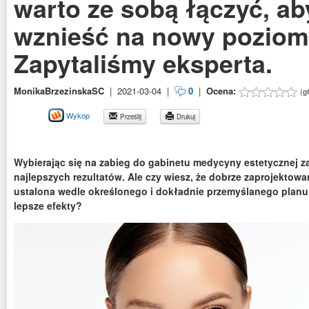
warto ze sobą łączyć, ab
wznieść na nowy pozio
Zapytaliśmy eksperta.
MonikaBrzezinskaSC
|
2021-03-04
|
0
|
Ocena:
(g
Wykop
Prześlij
Drukuj
Wybierając się na zabieg do gabinetu medycyny estetycznej za
najlepszych rezultatów. Ale czy wiesz, że dobrze zaprojektow
ustalona wedle określonego i dokładnie przemyślanego planu
lepsze efekty?