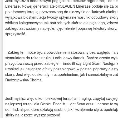
Jeśli myślisz o dodatkowym pogłębieniu efektów regeneracji i odmł
Linerase. Nowej generacji ateloKOLAGEN Linerase podaje się za pom
przełomową terapię przeznaczoną do niezwykle delikatnych okolic t
wyjątkowa biostymulacja tworzy optymalne warunki odbudowy skóry 
włókien kolagenowych tak potrzebnych skórze dla pięknego, zdrow
zabiegu zauważamy napięcie, ujędrnienie i poprawę tekstury skóry,
sprężystość.
- Zabieg ten może być z powodzeniem stosowany bez względu na wi
stymulatora do rekonstrukcji i odbudowy tkanek. Bardzo często wy
przygotowawczą przed zabiegiem Endolift czy Light Scan. Następni
uzyskać jak najlepsze efekty pozabiegowe w postaci poprawy elastyc
skóry. Jest więc doskonałym uzupełnieniem, jak i samodzielnym zab
Radziejewska-Choma.
Jeśli myślisz więc o kompleksowej terapii anti-aging, zapytaj swoj
najlepszej terapii dla Ciebie. Endolift, Light Scan oraz Linerase to
odmładzające, które działają osobno jak i wzajemnie się uzupełnia
skóry na jeszcze wyższy poziom!