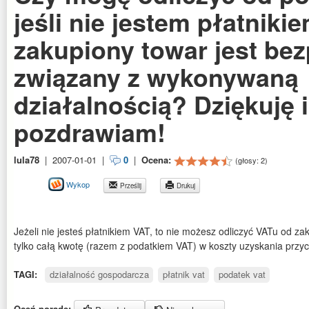
jeśli nie jestem płatniki
zakupiony towar jest be
związany z wykonywaną
działalnością? Dziękuję i
pozdrawiam!
lula78
|
2007-01-01
|
0
|
Ocena:
(głosy:
2
)
Wykop
Prześlij
Drukuj
Jeżeli nie jesteś płatnikiem VAT, to nie możesz odliczyć VATu od z
tylko całą kwotę (razem z podatkiem VAT) w koszty uzyskania przyc
TAGI:
działalność gospodarcza
płatnik vat
podatek vat
Oceń poradę: