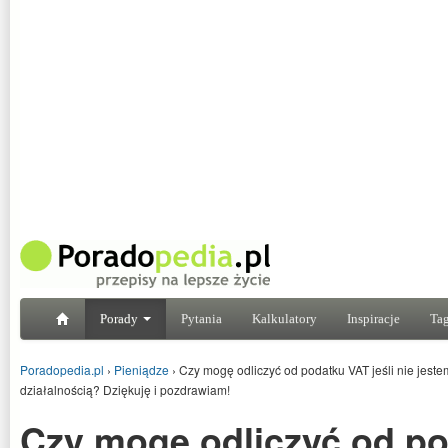
Porady
Pytania
Kalkulatory
Inspiracje
Tag
Poradopedia.pl
›
Pieniądze
›
Czy mogę odliczyć od podatku VAT jeśli nie jest
działalnością? Dziękuję i pozdrawiam!
Czy mogę odliczyć od p