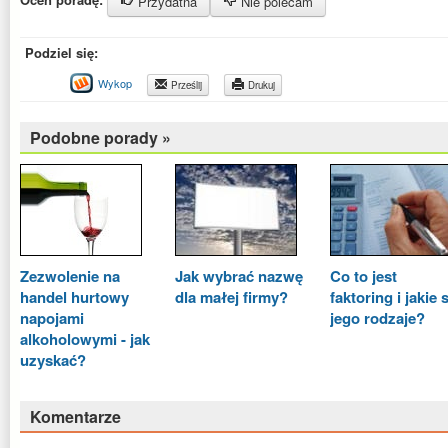
Przydatna
Nie polecam
Podziel się:
Wykop
Prześlij
Drukuj
Podobne porady »
Zezwolenie na
Jak wybrać nazwę
Co to jest
handel hurtowy
dla małej firmy?
faktoring i jakie 
napojami
jego rodzaje?
alkoholowymi - jak
uzyskać?
Komentarze