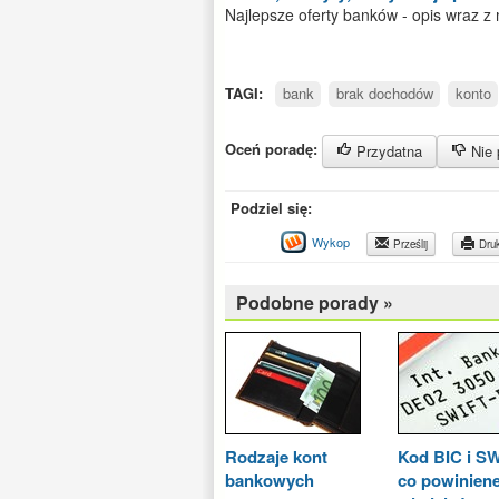
Najlepsze oferty banków - opis wraz z
TAGI:
bank
brak dochodów
konto
Oceń poradę:
Przydatna
Nie 
Podziel się:
Wykop
Prześlij
Druk
Podobne porady »
Rodzaje kont
Kod BIC i SW
bankowych
co powinien