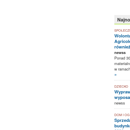
Najn
SPOŁECZ
Wolonta
Agricol
równie
newss
Ponad 30
materialn
w ramach 
»
DZIECKO
Wyprawk
wyposaż
newss
DOM I O
Sprzed
budynkó