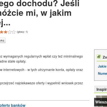
łego dochodu? Jeśli
óżcie mi, w jakim
...
(głosy:
1
)
ukuj
ez wymaganych regularnych wpłat czy też minimalnego
Zo
dne stałe opłaty.
Jaki
internetowych - w tych utrzymanie konta, opłaty oraz
Nume
rzejrzeć najciekawsze oferty i wypełnić wniosek przez
Inspir
Wiesza
e oferty banków