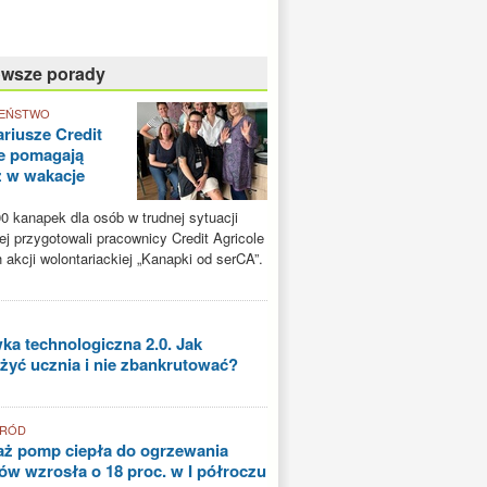
owsze porady
EŃSTWO
riusze Credit
e pomagają
ż w wakacje
0 kanapek dla osób w trudnej sytuacji
ej przygotowali pracownicy Credit Agricole
akcji wolontariackiej „Kanapki od serCA”.
a technologiczna 2.0. Jak
yć ucznia i nie zbankrutować?
GRÓD
aż pomp ciepła do ogrzewania
w wzrosła o 18 proc. w I półroczu