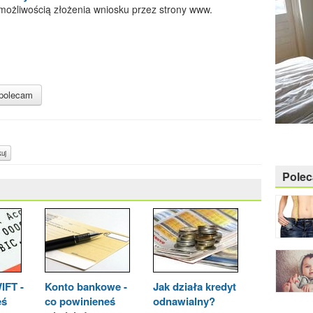
 możliwością złożenia wniosku przez strony www.
polecam
uj
Pole
IFT -
Konto bankowe -
Jak działa kredyt
eś
co powinieneś
odnawialny?