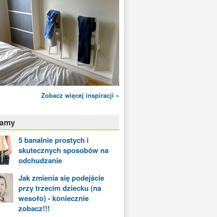
Zobacz więcej inspiracji »
camy
5 banalnie prostych i
skutecznych sposobów na
odchudzanie
Jak zmienia się podejście
przy trzecim dziecku (na
wesoło) - koniecznie
zobacz!!!