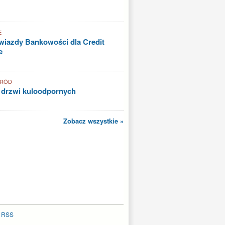
E
iazdy Bankowości dla Credit
e
GRÓD
 drzwi kuloodpornych
Zobacz wszystkie »
|
RSS