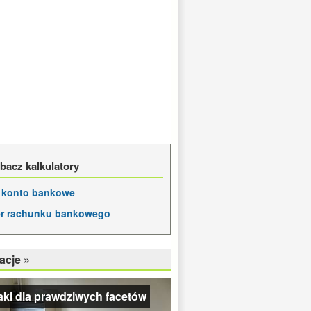
bacz kalkulatory
e konto bankowe
r rachunku bankowego
acje »
ki dla prawdziwych facetów