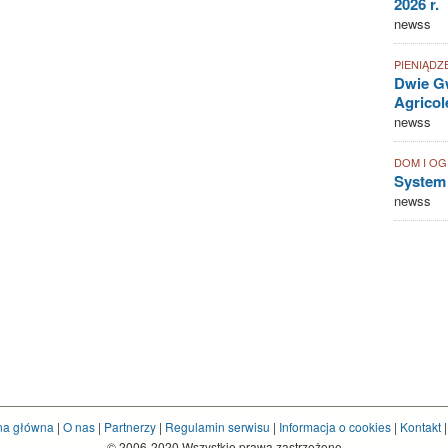
2026 r.
newss
PIENIĄDZ
Dwie Gw
Agricol
newss
DOM I O
System
newss
na główna
|
O nas
|
Partnerzy
|
Regulamin serwisu
|
Informacja o cookies
|
Kontakt
© 2006-2020 Wszystkie prawa zastrzeżone