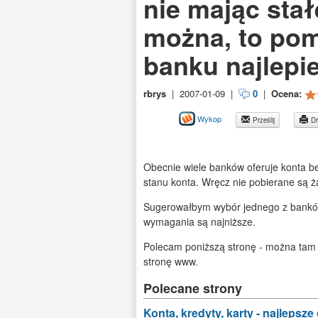
nie mając sta
można, to pom
banku najlepiej
rbrys
|
2007-01-09
|
0
|
Ocena:
Wykop
Prześlij
Dr
Obecnie wiele banków oferuje konta b
stanu konta. Wręcz nie pobierane są ża
Sugerowałbym wybór jednego z banków 
wymagania są najniższe.
Polecam poniższą stronę - można tam p
stronę www.
Polecane strony
Konta, kredyty, karty - najlepsz