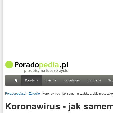
Porady
Pytania
Kalkulatory
Inspiracje
Tag
Poradopedia.pl
›
Zdrowie
›
Koronawirus - jak samemu szybko zrobić maseczkę
Koronawirus - jak same