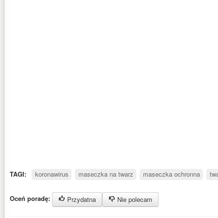
TAGI:
koronawirus
maseczka na twarz
maseczka ochronna
tw
Oceń poradę:
Przydatna
Nie polecam