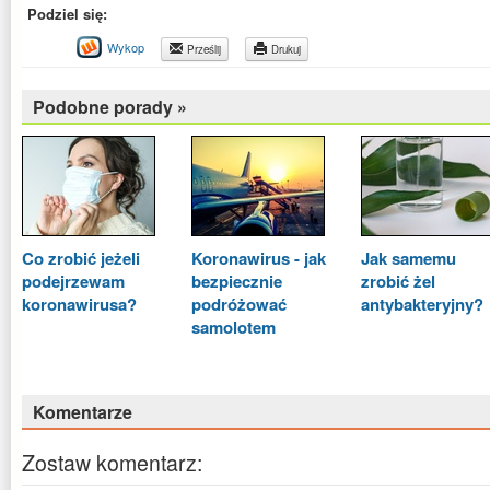
Podziel się:
Wykop
Prześlij
Drukuj
Podobne porady »
Co zrobić jeżeli
Koronawirus - jak
Jak samemu
podejrzewam
bezpiecznie
zrobić żel
koronawirusa?
podróżować
antybakteryjny?
samolotem
Komentarze
Zostaw komentarz: