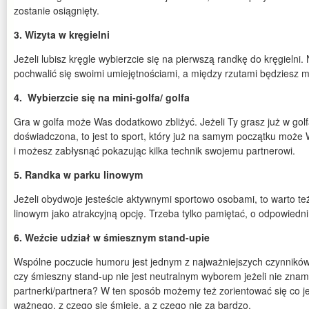
zostanie osiągnięty.
3. Wizyta w kręgielni
Jeżeli lubisz kręgle wybierzcie się na pierwszą randkę do kręgielni.
pochwalić się swoimi umiejętnościami, a między rzutami będziesz 
4. Wybierzcie się na mini-golfa/ golfa
Gra w golfa może Was dodatkowo zbliżyć. Jeżeli Ty grasz już w golf
doświadczona, to jest to sport, który już na samym początku może W
i możesz zabłysnąć pokazując kilka technik swojemu partnerowi.
5. Randka w parku linowym
Jeżeli obydwoje jesteście aktywnymi sportowo osobami, to warto te
linowym jako atrakcyjną opcję. Trzeba tylko pamiętać, o odpowied
6. Weźcie udział w śmiesznym stand-upie
Wspólne poczucie humoru jest jednym z najważniejszych czynników
czy śmieszny stand-up nie jest neutralnym wyborem jeżeli nie znam
partnerki/partnera? W ten sposób możemy też zorientować się co j
ważnego, z czego się śmieje, a z czego nie za bardzo.