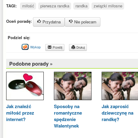
TAGI:
miłość
pierwsza randka
randka
związki miłosne
Oceń poradę:
Przydatna
Nie polecam
Podziel się:
Wykop
Prześlij
Drukuj
Podobne porady »
Jak znaleźć
Sposoby na
Jak zaprosić
miłość przez
romantyczne
dziewczynę na
internet?
spędzenie
randkę?
Walentynek