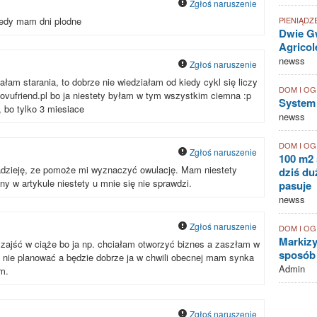
Zgłoś naruszenie
iedy mam dni plodne
PIENIĄDZ
Dwie Gw
Agricol
newss
Zgłoś naruszenie
łam starania, to dobrze nie wiedziałam od kiedy cykl się liczy
DOM I O
ovufriend.pl bo ja niestety byłam w tym wszystkim ciemna :p
System
, bo tylko 3 miesiace
newss
DOM I O
Zgłoś naruszenie
100 m2 
adzieję, ze pomoże mi wyznaczyć owulację. Mam niestety
dziś duż
ny w artykule niestety u mnie się nie sprawdzi.
pasuje
newss
Zgłoś naruszenie
DOM I O
Markizy
zajść w ciąże bo ja np. chciałam otworzyć biznes a zaszłam w
sposób
 nie planować a będzie dobrze ja w chwili obecnej mam synka
Admin
m.
Zgłoś naruszenie