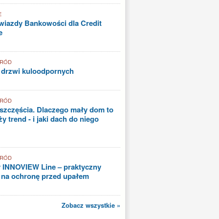
E
iazdy Bankowości dla Credit
e
GRÓD
 drzwi kuloodpornych
GRÓD
szczęścia. Dlaczego mały dom to
y trend - i jaki dach do niego
GRÓD
 INNOVIEW Line – praktyczny
 na ochronę przed upałem
Zobacz wszystkie »