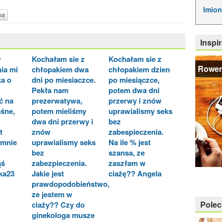
Imion
uj
Inspir
w
Kochałam sie z
Kochałam sie z
Rower
ia mi
chłopakiem dwa
chłopakiem dzien
ka o
dni po miesiaczce.
po miesiączce,
Pekła nam
potem dwa dni
ć na
prezerwatywa,
przerwy i znów
aśne,
potem mieliśmy
uprawialismy seks
dwa dni przerwy i
bez
t
znów
zabespieczenia.
 mnie
uprawialismy seks
Na ile % jest
u
bez
szansa, ze
ąś
zabezpieczenia.
zaszłam w
ka23
Jakie jest
ciażę?? Angela
prawdopodobieństwo,
ze jestem w
Pole
ciaży?? Czy do
ginekologa musze