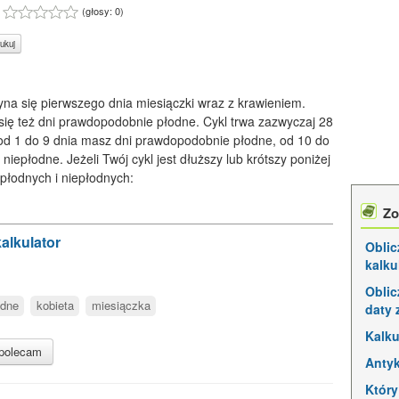
:
(głosy:
0
)
ukuj
na się pierwszego dnia miesiączki wraz z krawieniem.
się też dni prawdopodobnie płodne. Cykl trwa zazwyczaj 28
to od 1 do 9 dnia masz dni prawdopodobnie płodne, od 10 do
 niepłodne. Jeżeli Twój cykl jest dłuższy lub krótszy poniżej
 płodnych i niepłodnych:
Zo
kalkulator
Oblic
kalku
Oblic
odne
kobieta
miesiączka
daty 
Kalku
polecam
Antyk
Który