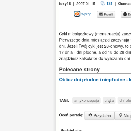
foxy18
|
2007-01-15
|
131
|
Ocena
Wykop
Prześlij
Dr
Cykl miesiączkowy (menstruacja) zaczy
Pierwszego dnia miesiączki zaczynają 
dni. Jeżeli Twój cykl jest 28-dniowy, 
17 dnia - dni płodne, a od 18 do 28 dni
znajdziesz kalkulator do wyliczania dni
Polecane strony
Oblicz dni płodne i niepłodne - 
TAGI:
antykoncepcja
ciąża
dni pł
Oceń poradę:
Przydatna
Nie 
Podziel się: