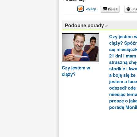
Wykop
Prześlij
Druk
Podobne porady »
Czy jestem 
ciąży? Spóźn
się miesiącz
21 dni i mam
straszną chę
Czy jestem w
słodkie i kw
ciąży?
a boję się że
jestem a face
odszedł ode
miesiąc tem
proszę o jak
poradę Moni