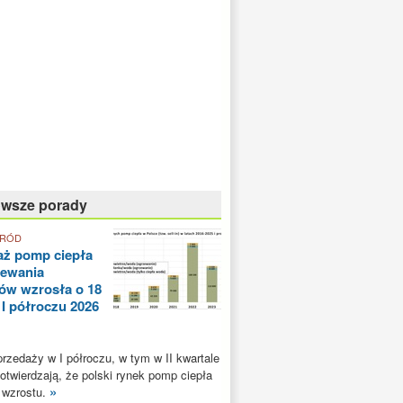
owsze porady
GRÓD
aż pomp ciepła
zewania
ów wzrosła o 18
 I półroczu 2026
rzedaży w I półroczu, w tym w II kwartale
potwierdzają, że polski rynek pomp ciepła
»
 wzrostu.