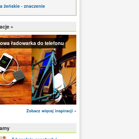
a żeńskie - znaczenie
acje »
owa ładowarka do telefonu
Zobacz więcej inspiracji »
camy