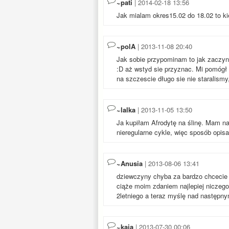
~pati
| 2014-02-18 13:56
Jak mialam okres15.02 do 18.02 to k
~polA
| 2013-11-08 20:40
Jak sobie przypominam to jak zaczyna
:D aż wstyd sie przyznac. Mi pomógł 
na szczescie długo sie nie staralismy
~lalka
| 2013-11-05 13:50
Ja kupiłam Afrodytę na ślinę. Mam n
nieregularne cykle, więc sposób opisa
~Anusia
| 2013-08-06 13:41
dziewczyny chyba za bardzo chcecie 
ciąże moim zdaniem najlepiej niczego
2letniego a teraz myślę nad następny
~kaja
| 2013-07-30 00:06