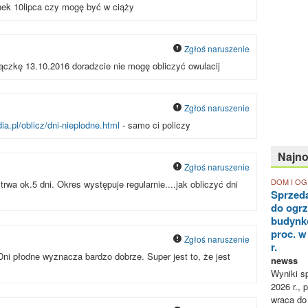
ek 10lipca czy mogę być w ciąży
Zgłoś naruszenie
ączkę 13.10.2016 doradzcie nie mogę obliczyć owulacij
Zgłoś naruszenie
ia.pl/oblicz/dni-nieplodne.html
- samo ci policzy
Najn
Zgłoś naruszenie
DOM I O
trwa ok.5 dni. Okres występuje regularnie....jak obliczyć dni
Sprzed
do ogr
budynk
proc. w
Zgłoś naruszenie
r.
Dni płodne wyznacza bardzo dobrze. Super jest to, że jest
newss
Wyniki sp
2026 r., 
wraca do