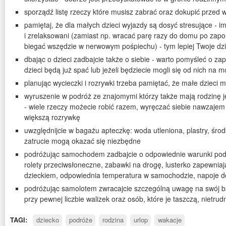
sporządź listę rzeczy które musisz zabrać oraz dokupić przed
pamiętaj, że dla małych dzieci wyjazdy są dosyć stresujące - im
i zrelaksowani (zamiast np. wracać parę razy do domu po zapom
biegać wszędzie w nerwowym pośpiechu) - tym lepiej Twoje dzi
dbając o dzieci zadbajcie także o siebie - warto pomyśleć o za
dzieci będą już spać lub jeżeli będziecie mogli się od nich na 
planując wycieczki i rozrywki trzeba pamiętać, że małe dzieci
wyruszenie w podróż ze znajomymi którzy także mają rodzinę
- wiele rzeczy możecie robić razem, wyręczać siebie nawzajem 
większą rozrywkę
uwzględnijcie w bagażu apteczkę: woda utleniona, plastry, środk
zatrucie mogą okazać się niezbędne
podróżując samochodem zadbajcie o odpowiednie warunki podró
rolety przeciwsłoneczne, zabawki na drogę, lusterko zapewnia
dzieckiem, odpowiednia temperatura w samochodzie, napoje do
podróżując samolotem zwracajcie szczególną uwagę na swój bag
przy pewnej liczbie walizek oraz osób, które je taszczą, nietrud
TAGI:
dziecko
podróże
rodzina
urlop
wakacje