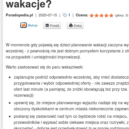
wakacje?
Poradopedia.pl
|
2020-07-15
|
1
|
Ocena:
(głosy:
3
)
Wykop
Prześlij
Drukuj
W momencie gdy pojawią się dzieci planowanie wakacji zaczyna wyg
wcześniej - z pewnością nie jest dobrym pomysłem korzystanie z ofe
na przypadek i umiejętności improwizacji.
Warto zastosować się do paru wskazówek:
zaplanujcie podróż odpowiednio wcześniej, aby mieć dostatec
przygotowania i wybór odpowiedniej oferty - nie zawsze znajd
ofert last minute (a pamiętaj, że zniżki obowiązują też przy tzw. 
rezerwacji)
upewnij się, że miejsce planowanego wyjazdu nadaje się na wyj
otoczony dyskotekami w centrum miasta niekoniecznie zapewn
postaraj się zastanowić nad tym co będziecie robić na miejscu,
przewodników i wypisać sobie ciekawe miejsca oraz rozrywki, z
skorzystać - dobrze jest przedyskutować to w gronie rodzinnym