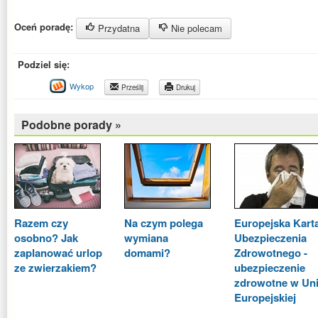
Oceń poradę:
Przydatna
Nie polecam
Podziel się:
Wykop
Prześlij
Drukuj
Podobne porady »
Razem czy
Na czym polega
Europejska Kart
osobno? Jak
wymiana
Ubezpieczenia
zaplanować urlop
domami?
Zdrowotnego -
ze zwierzakiem?
ubezpieczenie
zdrowotne w Uni
Europejskiej