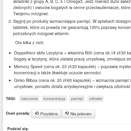
składniki z grupy A, B, C, E i Omega3. Jedz również dużo świe
zielonych) i owoców bogatych w cenne przeciwutleniacze, któr
Twojemu mózgowi;
Sięgnij po produkty wzmacniające pamięć. W aptekach dostępny
tabletek, które co prawda nie gwarantują 100% poprawy koncent
potrzebnych mózgowi witamin.
Oto kilka z nich:
Doppelherz aktiv Lecytyna + witamina B30 (cena ok.18 zł/30 kap
bogaty w lecytynę, która ułatwia pracę umysłową, zmniejsza str
Memory Speed (cena ok. 23 zł/20 kapsułek) – poprawia myśleni
koncentracji a także likwiduje uczucie senności;
Ginko Bilboa (cena ok. 20 zł/60 kapsułek) – wzmacnia pamięć
umysłowe, ponadto działa antydepresyjnie i zwiększa zdolność 
TAGI:
ćwiczenia
koncentracja
pamięć
zdrowie
Oceń poradę:
Przydatna
Nie polecam
Podziel się: