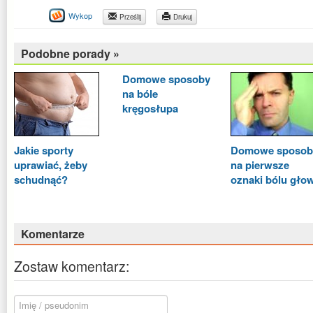
Wykop
Prześlij
Drukuj
Podobne porady »
Domowe sposoby
na bóle
kręgosłupa
Jakie sporty
Domowe sposob
uprawiać, żeby
na pierwsze
schudnąć?
oznaki bólu gło
Komentarze
Zostaw komentarz: