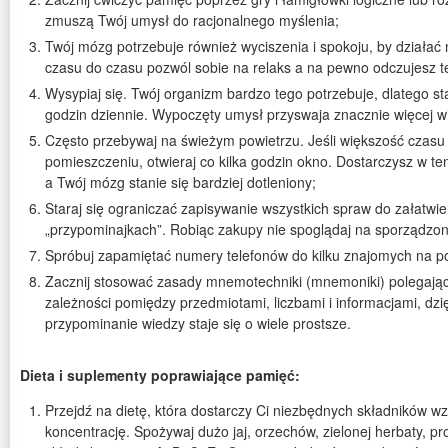
zmuszą Twój umysł do racjonalnego myślenia;
Twój mózg potrzebuje również wyciszenia i spokoju, by działać
czasu do czasu pozwól sobie na relaks a na pewno odczujesz t
Wysypiaj się. Twój organizm bardzo tego potrzebuje, dlatego sta
godzin dziennie. Wypoczęty umysł przyswaja znacznie więcej w
Często przebywaj na świeżym powietrzu. Jeśli większość czas
pomieszczeniu, otwieraj co kilka godzin okno. Dostarczysz w t
a Twój mózg stanie się bardziej dotleniony;
Staraj się ograniczać zapisywanie wszystkich spraw do załatwi
„przypominajkach”. Robiąc zakupy nie spoglądaj na sporządzoną
Spróbuj zapamiętać numery telefonów do kilku znajomych na p
Zacznij stosować zasady mnemotechniki (mnemoniki) polegające
zależności pomiędzy przedmiotami, liczbami i informacjami, dzię
przypominanie wiedzy staje się o wiele prostsze.
Dieta i suplementy poprawiające pamięć:
Przejdź na dietę, która dostarczy Ci niezbędnych składników w
koncentrację. Spożywaj dużo jaj, orzechów, zielonej herbaty, p