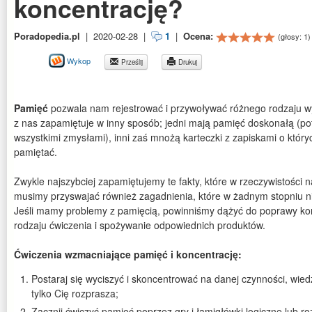
koncentrację?
Poradopedia.pl
|
2020-02-28
|
1
|
Ocena:
(głosy:
1
)
Wykop
Prześlij
Drukuj
Pamięć
pozwala nam rejestrować i przywoływać różnego rodzaju wy
z nas zapamiętuje w inny sposób; jedni mają pamięć doskonałą (po
wszystkimi zmysłami), inni zaś mnożą karteczki z zapiskami o któr
pamiętać.
Zwykle najszybciej zapamiętujemy te fakty, które w rzeczywistości n
musimy przyswajać również zagadnienia, które w żadnym stopniu n
Jeśli mamy problemy z pamięcią, powinniśmy dążyć do poprawy ko
rodzaju ćwiczenia i spożywanie odpowiednich produktów.
Ćwiczenia wzmacniające pamięć i koncentrację:
Postaraj się wyciszyć i skoncentrować na danej czynności, wie
tylko Cię rozprasza;
Zacznij ćwiczyć pamięć poprzez gry i łamigłówki logiczne lub r