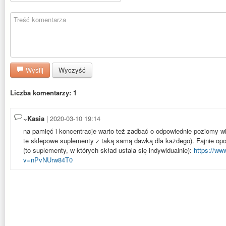
Wyślij
Wyczyść
Liczba komentarzy: 1
~Kasia
| 2020-03-10 19:14
na pamięć i koncentracje warto też zadbać o odpowiednie poziomy wit
te sklepowe suplementy z taką samą dawką dla każdego). Fajnie op
(to suplementy, w których skład ustala się indywidualnie):
https://ww
v=nPvNUrw84T0