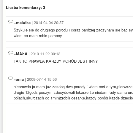
Liczba komentarzy: 3
~malutka
| 2014-04-04 20:37
Szykuje sie do drugiego porodu i coraz bardziej zaczynam sie bac sy
wiem co mam robic pomocy
~MAŁA
| 2010-11-22 00:13
TAK TO PRAWDA KARZDY PORÓD JEST INNY
~ania
| 2009-07-14 15:56
nieprawda ja mam juz zasobą dwa porody i wiem coś o tym,pierwsze
drógie 12godz poczym zdecydowali lekarze że niedam rady sama uro
bólach,skurczach co 1min}zrobili cesarke.każdy poródi każde dziecko