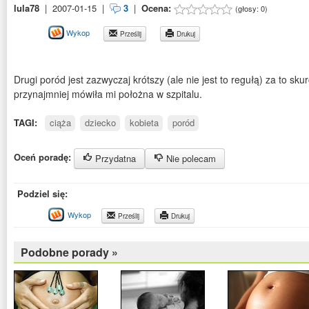
lula78
|
2007-01-15
|
3
|
Ocena:
(głosy:
0
)
Wykop
Prześlij
Drukuj
Drugi poród jest zazwyczaj krótszy (ale nie jest to regułą) za to sku
przynajmniej mówiła mi położna w szpitalu.
TAGI:
ciąża
dziecko
kobieta
poród
Oceń poradę:
Przydatna
Nie polecam
Podziel się:
Wykop
Prześlij
Drukuj
Podobne porady »