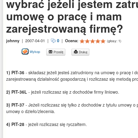
wybrać jeżeli jestem zat
umowę o pracę i mam
zarejestrowaną firmę?
johnny
|
2007-04-01
|
0
|
Ocena:
(głosy:
1
)
Wykop
Prześlij
Drukuj
1) PIT-36
- składasz jeżeli jesteś zatrudniony na umowę o pracę i
zarejestrowaną działalność gospodarczą i rozliczasz się metodą pr
2) PIT-36L
- jeżeli rozliczasz się z dochodów firmy liniowo.
3) PIT-37
- Jeżeli rozliczasz się tylko z dochodów z tytułu umowy o
umowy o dzieło/zlecenia.
4) PIT-28
- jeżeli rozliczasz się ryczałtem.