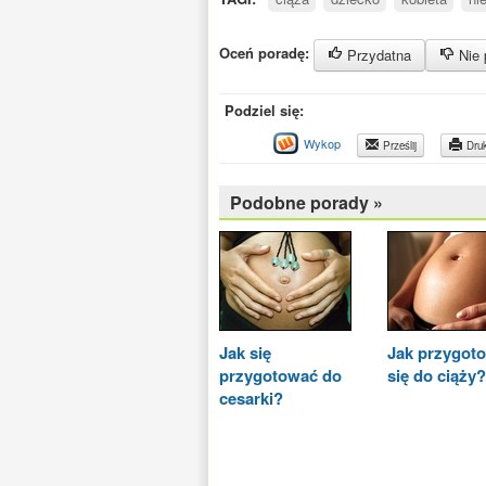
Oceń poradę:
Przydatna
Nie 
Podziel się:
Wykop
Prześlij
Druk
Podobne porady »
Jak się
Jak przygot
przygotować do
się do ciąży?
cesarki?