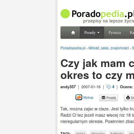
Porady
Pytania
Ka
Poradopedia.pl
›
Miłość, seks, znajomości
›
S
Czy jak mam c
okres to czy 
andy357
|
2007-01-16
|
4
|
Ocena:
Wykop
Prześlij
Dr
Tak, mozna zajsc w ciaze. Jest tylko t
Radzi Ci tez jezeli masz wiecej niz 18 
nieregularnym okresie. Powinnien zba
TAGI:
ciąża
dziecko
kobieta
ni