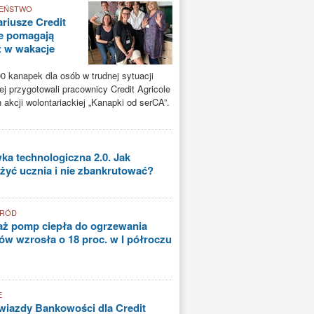
EŃSTWO
riusze Credit
e pomagają
ż w wakacje
0 kanapek dla osób w trudnej sytuacji
ej przygotowali pracownicy Credit Agricole
akcji wolontariackiej „Kanapki od serCA”.
a technologiczna 2.0. Jak
yć ucznia i nie zbankrutować?
GRÓD
aż pomp ciepła do ogrzewania
w wzrosła o 18 proc. w I półroczu
E
iazdy Bankowości dla Credit