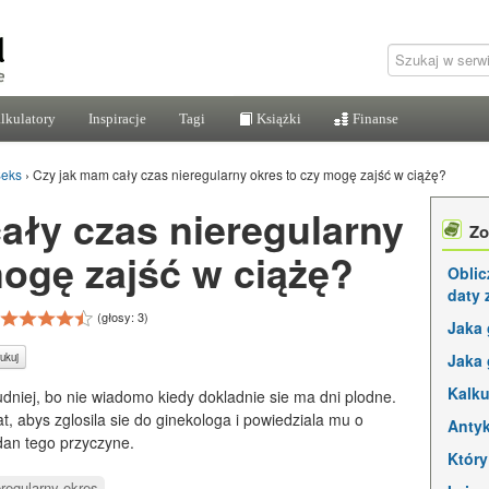
lkulatory
Inspiracje
Tagi
Książki
Finanse
eks
›
Czy jak mam cały czas nieregularny okres to czy mogę zajść w ciążę?
ały czas nieregularny
Zo
mogę zajść w ciążę?
Oblic
daty 
(głosy:
3
)
Jaka 
Jaka 
ukuj
Kalku
rudniej, bo nie wiadomo kiedy dokladnie sie ma dni plodne.
lat, abys zglosila sie do ginekologa i powiedziala mu o
Antyk
dan tego przyczyne.
Który
eregularny okres