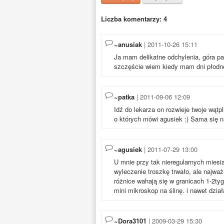
Liczba komentarzy: 4
~anusiak
| 2011-10-26 15:11
Ja mam delikatne odchylenia, góra pa
szczęście wiem kiedy mam dni płodne
~patka
| 2011-09-06 12:09
Idź do lekarza on rozwieje twoje wąt
o których mówi agusiek :) Sama się n
~agusiek
| 2011-07-29 13:00
U mnie przy tak nieregularnych miesi
wyleczenie troszkę trwało, ale najważ
różnice wahają się w granicach 1-2tyg.
mini mikroskop na ślinę. i nawet dział
~Dora3101
| 2009-03-29 15:30