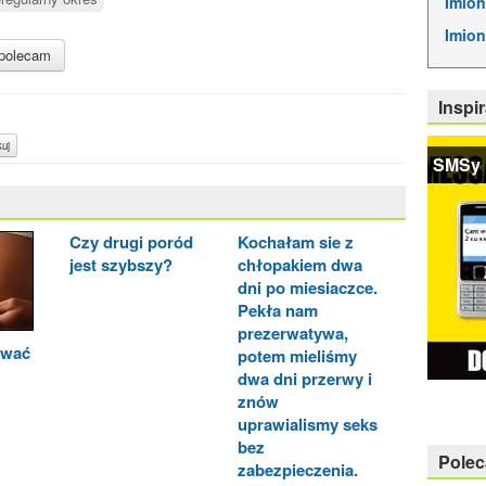
Imion
Imion
polecam
Inspir
uj
SMSy 
Czy drugi poród
Kochałam sie z
jest szybszy?
chłopakiem dwa
dni po miesiaczce.
Pekła nam
prezerwatywa,
ować
potem mieliśmy
dwa dni przerwy i
znów
uprawialismy seks
bez
Pole
zabezpieczenia.