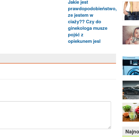
Jakie jest
prawdopodobieństwo,
ze jestem w
ciaży?? Czy do
ginekologa musze
pojść z
opiekunem jesl
Najn