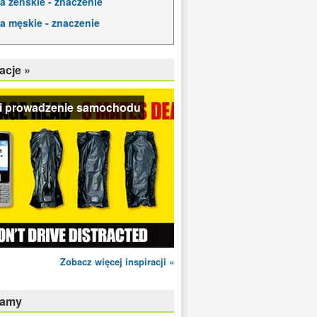
a żeńskie - znaczenie
a męskie - znaczenie
acje »
i prowadzenie samochodu
Zobacz więcej inspiracji »
camy