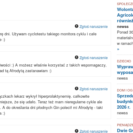
SPOŁECZ
Wolonta
Agricol
równie
newss
Zgłoś naruszenie
Ponad 30
rę dni. Używam cyclotestu takiego monitora cyklu i całe
materialn
 :)
w ramach 
»
Zgłoś naruszenie
DZIECKO
pliwości :) A możesz właśnie korzystać z takich wspomagaczy,
Wyprawk
ad tą Afrodytą zastanawiam :)
wyposaż
newss
Zgłoś naruszenie
DOM I O
Sprzed
ączkach lekarz wykrył hiperprolaktynemię. całkowite
budynkó
niejsze, że się udało. Teraz też mam nieregularne cykle ale
2026 r.
 A do określania dni płodnych Gin polecił mi Afrodytę - taki
newss
a :)
PIENIĄDZ
Dwie Gw
Zgłoś naruszenie