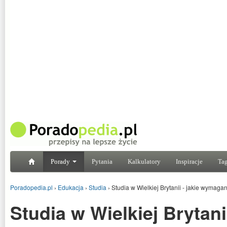
Porady
Pytania
Kalkulatory
Inspiracje
Tag
Poradopedia.pl
›
Edukacja
›
Studia
›
Studia w Wielkiej Brytanii - jakie wymaga
Studia w Wielkiej Brytanii