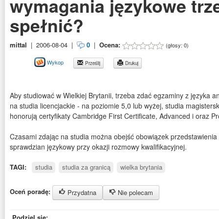
wymagania językowe trz
spełnić?
mittal
|
2006-08-04
|
0
|
Ocena:
(głosy:
0
)
Wykop
Prześlij
Drukuj
Aby studiować w Wielkiej Brytanii, trzeba zdać egzaminy z języka a
na studia licencjackie - na poziomie 5,0 lub wyżej, studia magisters
honorują certyfikaty Cambridge First Certificate, Advanced i oraz Pr
Czasami zdając na studia można obejść obowiązek przedstawienia 
sprawdzian językowy przy okazji rozmowy kwalifikacyjnej.
TAGI:
studia
studia za granicą
wielka brytania
Oceń poradę:
Przydatna
Nie polecam
Podziel się: