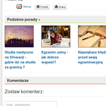
Wykop
Prześlij
Drukuj
Podobne porady »
Studia medyczne
Egzamin ustny -
Największe błęd
na Słowacji -
jak dobrze
przed sesją
gdzie iść na studia
wypaść?
egzaminacyjną
za granicą ?
Komentarze
Zostaw komentarz: