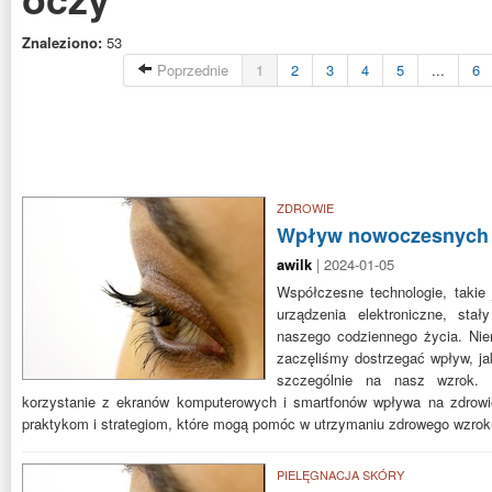
Znaleziono:
53
Poprzednie
1
2
3
4
5
...
6
ZDROWIE
Wpływ nowoczesnych t
awilk
| 2024-01-05
Współczesne technologie, takie 
urządzenia elektroniczne, sta
naszego codziennego życia. Nie
zaczęliśmy dostrzegać wpływ, ja
szczególnie na nasz wzrok.
korzystanie z ekranów komputerowych i smartfonów wpływa na zdrowie
praktykom i strategiom, które mogą pomóc w utrzymaniu zdrowego wzrok
PIELĘGNACJA SKÓRY