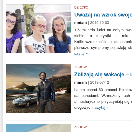
DZIECKO
Uważaj na wzrok swoje
mniam
| 2019-10-03
1,5 miliarda ludzi na całym św
siebie, a statystki z roku
Krótkowzroczność to schorzeni
pierwsze symptomy pojawiają się
czytaj »
ZDROWIE
Zbliżają się wakacje –
mniam
| 2019-07-12
Latem ponad 60 procent Polakó
samochodami. Wzmożony ruch i 
atmosferyczne przyczyniają się
drogowych.
czytaj »
ZDROWIE