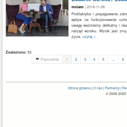
mniam
| 2018-11-06
Profilaktyka i propagowanie zd
wpływ na funkcjonowanie czło
uwagę weźmiemy delikatny i nie
narząd wzroku. Wzrok jest zmy
życie.
czytaj »
Znaleziono:
53
Poprzednie
1
2
3
4
5
...
6
Strona główna
|
O nas
|
Partnerzy
|
Re
© 2006-2020 