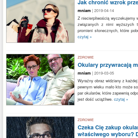
Jak chronić wzrok pr
mniam
| 2019-04-14
Z niecierpliwością wyczekujemy w
związanych z nimi wyższych t
promieni słonecznych, które pobu
czytaj »
ZDROWIE
Okulary przywracają m
mniam
| 2019-03-05
Wyraźny obraz widziany z każdej 
pewnym wieku mało kto może sobi
par okularów, które zapewnią odpo
jest dość uciążliwe.
czytaj »
ZDROWIE
Czeka Cię zakup okul
właściwego wyboru? D