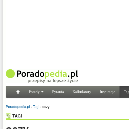
Porady
Pytania
Kalkulatory
Inspiracje
Tag
Poradopedia.pl
›
Tagi
›
oczy
TAGI
oczy