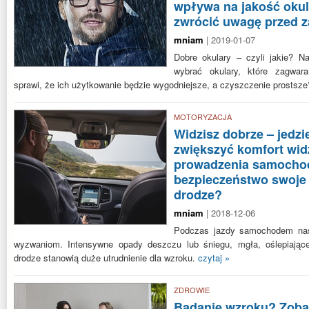
wpływa na jakość okul
zwrócić uwagę przed 
mniam
| 2019-01-07
Dobre okulary – czyli jakie? 
wybrać okulary, które zagwar
sprawi, że ich użytkowanie będzie wygodniejsze, a czyszczenie prostsz
MOTORYZACJA
Widzisz dobrze – jedzi
zwiększyć komfort wid
prowadzenia samochod
bezpieczeństwo swoje 
drodze?
mniam
| 2018-12-06
Podczas jazdy samochodem nas
wyzwaniom. Intensywne opady deszczu lub śniegu, mgła, oślepiające
drodze stanowią duże utrudnienie dla wzroku.
czytaj »
ZDROWIE
Badanie wzroku? Zobac