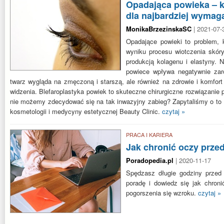
Opadająca powieka – k
dla najbardziej wymag
MonikaBrzezinskaSC
| 2021-07-
Opadające powieki to problem, 
wyniku procesu wiotczenia skó
produkcją kolagenu i elastyny. 
powiece wpływa negatywnie zar
twarz wygląda na zmęczoną i starszą, ale również na zdrowie i komfort
widzenia. Blefaroplastyka powiek to skuteczne chirurgiczne rozwiązanie 
nie możemy zdecydować się na tak inwazyjny zabieg? Zapytaliśmy o to P
kosmetologii i medycyny estetycznej Beauty Clinic.
czytaj »
PRACA I KARIERA
Jak chronić oczy prz
Poradopedia.pl
| 2020-11-17
Spędzasz długie godziny przed
poradę i dowiedz się jak chron
pogorszenia się wzroku.
czytaj »