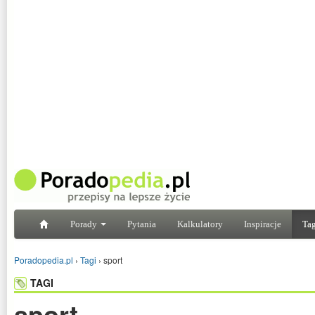
Porady
Pytania
Kalkulatory
Inspiracje
Tag
Poradopedia.pl
›
Tagi
›
sport
TAGI
sport