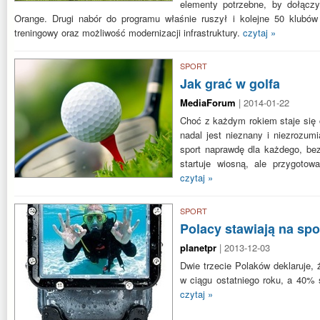
elementy potrzebne, by dołącz
Orange. Drugi nabór do programu właśnie ruszył i kolejne 50 klubów
treningowy oraz możliwość modernizacji infrastruktury.
czytaj »
SPORT
Jak grać w golfa
MediaForum
| 2014-01-22
Choć z każdym rokiem staje się c
nadal jest nieznany i niezrozum
sport naprawdę dla każdego, be
startuje wiosną, ale przygotow
czytaj »
SPORT
Polacy stawiają na spo
planetpr
| 2013-12-03
Dwie trzecie Polaków deklaruje, 
w ciągu ostatniego roku, a 40% s
czytaj »