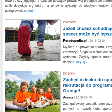
rowerze czy joggingu, a czasem początek prawdziwej przygody ze sporte
osób decyduje się także na aktywne wyjazdy do ciepłych krajów, 
pożeglować.
czytaj »
ZDROWIE
Jeżeli chcesz schudną
spacer może być lepsz
Poradopedia.pl
| 2016-03-21
Myślisz o uprawianiu sportu, żeb
zdrowszy? Bieganie niekonieczni
wyborem. Zwykły spacer może 
decyzją.
czytaj »
DZIECKO
Zachęć dziecko do spor
rekrutacja do program
Orange!
Annna
| 2015-04-10
Zaangażowany zespół, pomieszc
pomysł na rozwój klubu sporto