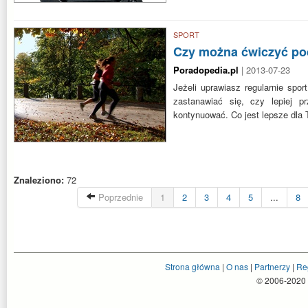
SPORT
Czy można ćwiczyć pod
Poradopedia.pl
| 2013-07-23
Jeżeli uprawiasz regularnie spo
zastanawiać się, czy lepiej p
kontynuować. Co jest lepsze dla
Znaleziono:
72
Poprzednie
1
2
3
4
5
...
8
Strona główna
|
O nas
|
Partnerzy
|
Re
© 2006-2020 