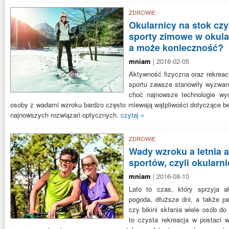
ZDROWIE
Okularnicy na stok czy
sporty zimowe w okul
a może konieczność?
mniam
| 2018-02-05
Aktywność fizyczna oraz rekreacy
sportu zawsze stanowiły wyzwani
choć najnowsze technologie wy
osoby z wadami wzroku bardzo często miewają wątpliwości dotyczące b
najnowszych rozwiązań optycznych.
czytaj »
ZDROWIE
Wady wzroku a letnia 
sportów, czyli okularni
mniam
| 2016-08-10
Lato to czas, który sprzyja a
pogoda, dłuższe dni, a także p
czy bikini skłania wiele osób do
to czysta rekreacja w postaci