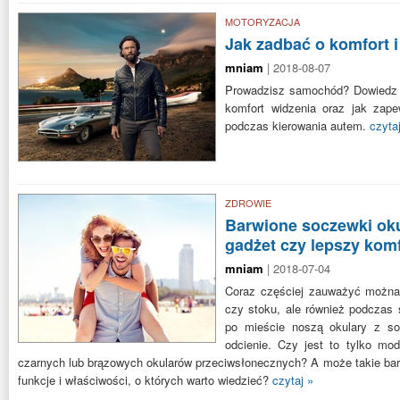
MOTORYZACJA
Jak zadbać o komfort 
mniam
| 2018-08-07
Prowadzisz samochód? Dowiedz s
komfort widzenia oraz jak zap
podczas kierowania autem.
czyta
ZDROWIE
Barwione soczewki ok
gadżet czy lepszy kom
mniam
| 2018-07-04
Coraz częściej zauważyć można 
czy stoku, ale również podczas 
po mieście noszą okulary z s
odcienie. Czy jest to tylko mod
czarnych lub brązowych okularów przeciwsłonecznych? A może takie barw
funkcje i właściwości, o których warto wiedzieć?
czytaj »