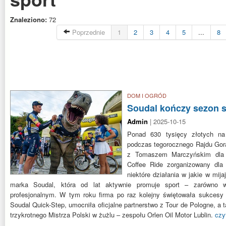
Znaleziono:
72
Poprzednie
1
2
3
4
5
...
8
DOM I OGRÓD
Soudal kończy sezon 
Admin
| 2025-10-15
Ponad 630 tysięcy złotych na
podczas tegorocznego Rajdu Gor
z Tomaszem Marczyńskim dla k
Coffee Ride zorganizowany dla 
niektóre działania w jakie w mi
marka Soudal, która od lat aktywnie promuje sport – zarówno 
profesjonalnym. W tym roku firma po raz kolejny świętowała sukcesy
Soudal Quick-Step, umocniła oficjalne partnerstwo z Tour de Pologne, a 
trzykrotnego Mistrza Polski w żużlu – zespołu Orlen Oil Motor Lublin.
czy