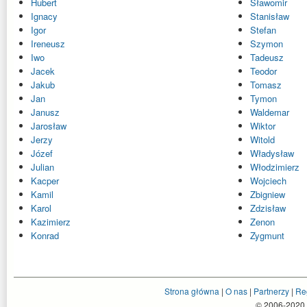
Hubert
Sławomir
Ignacy
Stanisław
Igor
Stefan
Ireneusz
Szymon
Iwo
Tadeusz
Jacek
Teodor
Jakub
Tomasz
Jan
Tymon
Janusz
Waldemar
Jarosław
Wiktor
Jerzy
Witold
Józef
Władysław
Julian
Włodzimierz
Kacper
Wojciech
Kamil
Zbigniew
Karol
Zdzisław
Kazimierz
Zenon
Konrad
Zygmunt
Strona główna
|
O nas
|
Partnerzy
|
Re
© 2006-2020 