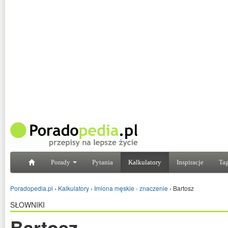
Porady
Pytania
Kalkulatory
Inspiracje
Tag
Poradopedia.pl
›
Kalkulatory
›
Imiona męskie - znaczenie
›
Bartosz
SŁOWNIKI
Bartosz