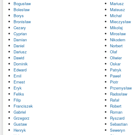
Bogusław
Mariusz
Bolesław
Mateusz
Borys
Michał
Bronisław
Mieczysław
Cezary
Mikołaj
Cyprian
Mirosław
Damian
Nikodem
Daniel
Norbert
Dariusz
Olaf
Dawid
Oliwier
Dominik
Oskar
Edward
Patryk
Emil
Paweł
Ernest
Piotr
Eryk
Przemysław
Feliks
Radosław
Filip
Rafał
Franciszek
Robert
Gabriel
Roman
Grzegorz
Ryszard
Gustaw
Sebastian
Henryk
Seweryn