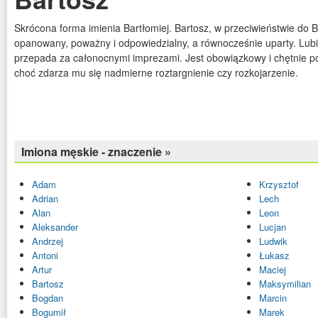
Skrócona forma imienia Bartłomiej. Bartosz, w przeciwieństwie do Ba
opanowany, poważny i odpowiedzialny, a równocześnie uparty. Lubi
przepada za całonocnymi imprezami. Jest obowiązkowy i chętnie p
choć zdarza mu się nadmierne roztargnienie czy rozkojarzenie.
Imiona męskie - znaczenie »
Adam
Krzysztof
Adrian
Lech
Alan
Leon
Aleksander
Lucjan
Andrzej
Ludwik
Antoni
Łukasz
Artur
Maciej
Bartosz
Maksymilian
Bogdan
Marcin
Bogumił
Marek