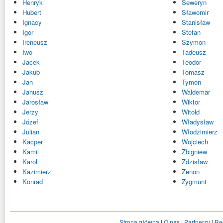
Henryk
Seweryn
Hubert
Sławomir
Ignacy
Stanisław
Igor
Stefan
Ireneusz
Szymon
Iwo
Tadeusz
Jacek
Teodor
Jakub
Tomasz
Jan
Tymon
Janusz
Waldemar
Jarosław
Wiktor
Jerzy
Witold
Józef
Władysław
Julian
Włodzimierz
Kacper
Wojciech
Kamil
Zbigniew
Karol
Zdzisław
Kazimierz
Zenon
Konrad
Zygmunt
Strona główna
|
O nas
|
Partnerzy
|
Re