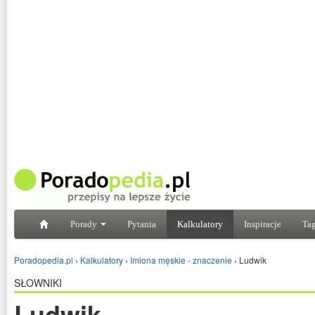
Porady
Pytania
Kalkulatory
Inspiracje
Tag
Poradopedia.pl
›
Kalkulatory
›
Imiona męskie - znaczenie
›
Ludwik
SŁOWNIKI
Ludwik