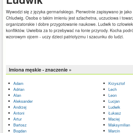
Wywodzi się z języka germańskiego. Pierwotnie zapisywano je jako 
Chludwig. Osoba o takim imieniu jest szlachetna, uczuciowa i towa
organizatorskie i dobre przygotowanie naukowe. Ludwik to człowiek
konfliktów. Uwielbia za to przebywać na łonie przyrody. Kocha podr
wzorowym ojcem - uczy dzieci patriotyzmu i szacunku do ludzi.
Imiona męskie - znaczenie »
Adam
Krzysztof
Adrian
Lech
Alan
Leon
Aleksander
Lucjan
Andrzej
Ludwik
Antoni
Łukasz
Artur
Maciej
Bartosz
Maksymilian
Bogdan
Marcin