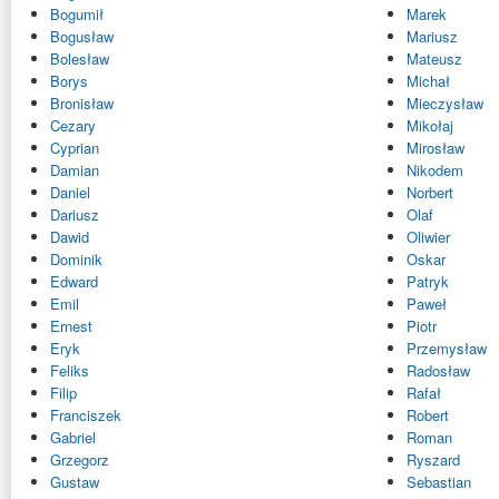
Bogumił
Marek
Bogusław
Mariusz
Bolesław
Mateusz
Borys
Michał
Bronisław
Mieczysław
Cezary
Mikołaj
Cyprian
Mirosław
Damian
Nikodem
Daniel
Norbert
Dariusz
Olaf
Dawid
Oliwier
Dominik
Oskar
Edward
Patryk
Emil
Paweł
Ernest
Piotr
Eryk
Przemysław
Feliks
Radosław
Filip
Rafał
Franciszek
Robert
Gabriel
Roman
Grzegorz
Ryszard
Gustaw
Sebastian