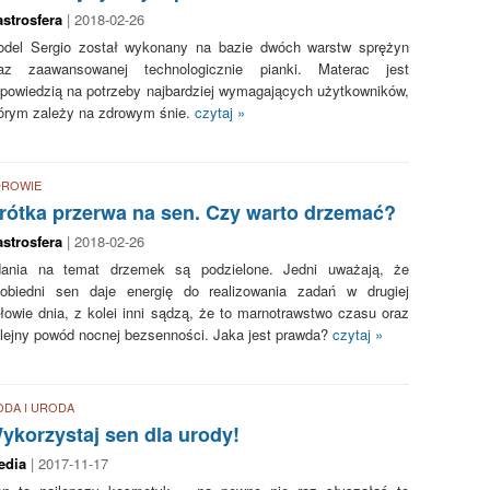
strosfera
| 2018-02-26
del Sergio został wykonany na bazie dwóch warstw sprężyn
raz zaawansowanej technologicznie pianki. Materac jest
powiedzią na potrzeby najbardziej wymagających użytkowników,
órym zależy na zdrowym śnie.
czytaj »
DROWIE
rótka przerwa na sen. Czy warto drzemać?
strosfera
| 2018-02-26
ania na temat drzemek są podzielone. Jedni uważają, że
obiedni sen daje energię do realizowania zadań w drugiej
łowie dnia, z kolei inni sądzą, że to marnotrawstwo czasu oraz
lejny powód nocnej bezsenności. Jaka jest prawda?
czytaj »
DA I URODA
ykorzystaj sen dla urody!
edia
| 2017-11-17