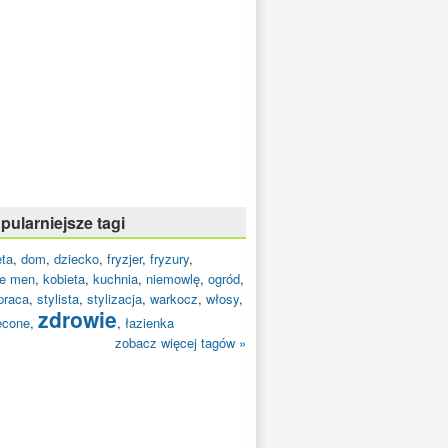
pularniejsze tagi
eta
,
dom
,
dziecko
,
fryzjer
,
fryzury
,
e men
,
kobieta
,
kuchnia
,
niemowlę
,
ogród
,
praca
,
stylista
,
stylizacja
,
warkocz
,
włosy
,
zdrowie
ęcone
,
,
łazienka
zobacz więcej tagów »