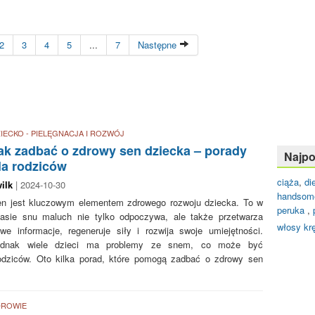
2
3
4
5
...
7
Następne
IECKO - PIELĘGNACJA I ROZWÓJ
ak zadbać o zdrowy sen dziecka – porady
Najpo
la rodziców
ciąża
,
di
ilk
| 2024-10-30
handsom
n jest kluczowym elementem zdrowego rozwoju dziecka. To w
peruka
,
asie snu maluch nie tylko odpoczywa, ale także przetwarza
włosy kr
we informacje, regeneruje siły i rozwija swoje umiejętności.
ednak wiele dzieci ma problemy ze snem, co może być
 rodziców. Oto kilka porad, które pomogą zadbać o zdrowy sen
DROWIE