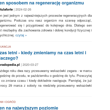
en sposobem na regenerację organizmu
tulaforte
| 2024-02-26
n jest jednym z najważniejszych procesów regeneracyjnych dla
ganizmu. Podczas snu nasz organizm ma szansę odpocząć,
egenerować się i przygotować do kolejnego dnia. Dlatego sen
st niezbędny dla zachowania zdrowia i dobrej kondycji fizycznej i
ychicznej.
czytaj »
DUKACJA
zas letni - kiedy zmieniamy na czas letni i
laczego?
radopedia.pl
| 2020-03-27
żdego roku dwa razy przesuwamy wskazówki zegara - w marcu
godzinę do przodu, w październiku o godzinę do tyłu. Przeczytaj
 co zmiana czasu i kiedy dokładnie następuje. Pamiętaj, że już
nocy 29 marca z soboty na niedzielę przesuwamy wskazówki
OM I OGRÓD
en na najwyższym poziomie