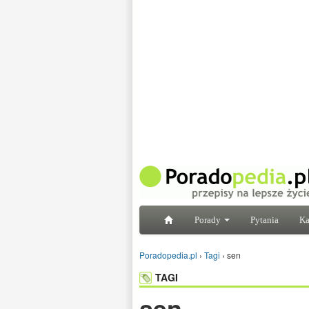
Porady
Pytania
Ka
Poradopedia.pl
›
Tagi
›
sen
TAGI
sen