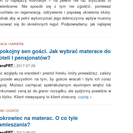
n to najlepszy kosmetyk – na pewno nie raz słyszałaś to
wierdzenie. Nie sposób się z tym nie zgodzić, ponieważ
ożliwia on regenerację, odżywienie i poprawę ukrwienia skóry.
dnak aby w pełni wykorzystać jego dobroczynny wpływ musimy
osować się do określonych reguł. Podpowiadamy, jak najlepiej
ACA I KARIERA
pokojny sen gości. Jak wybrać materace do
oteli i pensjonatów?
feraPRT
| 2017-07-26
z względu na standard i prestiż hotelu, który prowadzisz, zależy
 przede wszystkim na tym, by goście wracali i było ich coraz
ęcej. Możesz zachęcać spektakularnym wystrojem wnętrz lub
nkurować ceną aż do granic rozsądku, ale spójrzmy prawdzie w
 łóżko. Klient niewyspany to klient stracony.
czytaj »
OM I OGRÓD
okrowiec na materac. O co tyle
amieszania?
feraPRT
| 2017-06-02