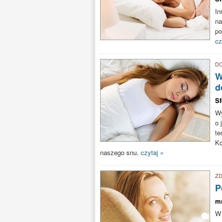
In
na
po
cz
D
W
d
S
Wy
o 
te
K
naszego snu.
czytaj »
Z
P
m
W 