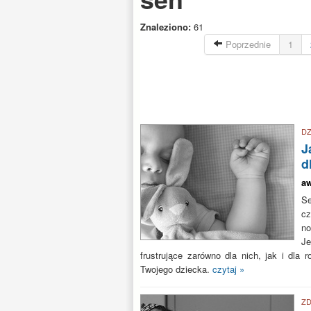
Znaleziono:
61
Poprzednie
1
DZ
J
d
aw
Se
cz
no
J
frustrujące zarówno dla nich, jak i dla
Twojego dziecka.
czytaj »
Z