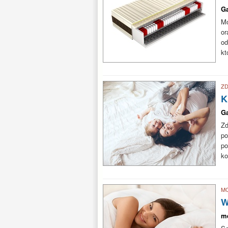
Ga
Mo
o
od
kt
Z
K
Ga
Zd
po
po
ko
MO
W
m