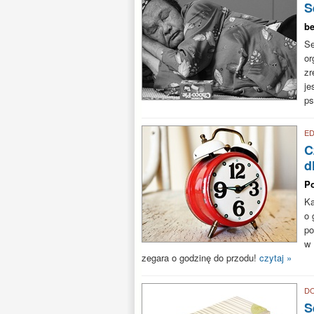
S
be
Se
or
zr
je
ps
E
C
d
Po
Ka
o 
po
w 
zegara o godzinę do przodu!
czytaj »
D
S