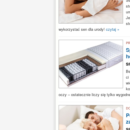
Se
st
um
Je
st
wykorzystać sen dla urody!
czytaj »
PR
S
h
S
Be
ci
wi
ko
oczy – ostatecznie liczy się tylko wygodne
D
P
z
S