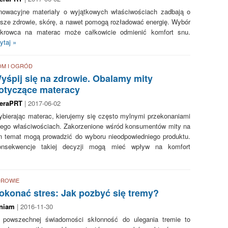
nowacyjne materiały o wyjątkowych właściwościach zadbają o
sze zdrowie, skórę, a nawet pomogą rozładować energię. Wybór
krowca na materac może całkowicie odmienić komfort snu.
ytaj »
OM I OGRÓD
yśpij się na zdrowie. Obalamy mity
otyczące materacy
feraPRT
| 2017-06-02
bierając materac, kierujemy się często mylnymi przekonaniami
jego właściwościach. Zakorzenione wśród konsumentów mity na
n temat mogą prowadzić do wyboru nieodpowiedniego produktu.
onsekwencje takiej decyzji mogą mieć wpływ na komfort
DROWIE
okonać stres: Jak pozbyć się tremy?
niam
| 2016-11-30
powszechnej świadomości skłonność do ulegania tremie to